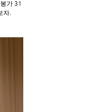
봉가 31
보자.