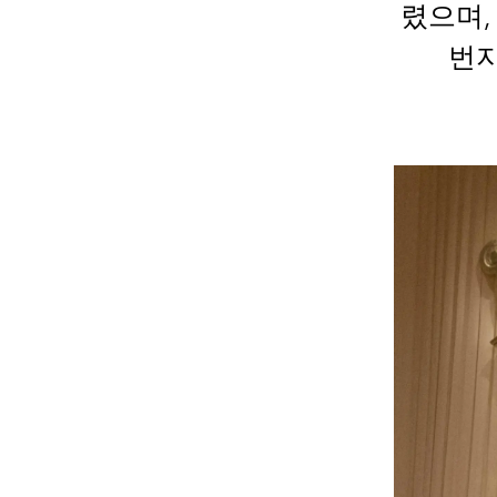
렸으며,
번지