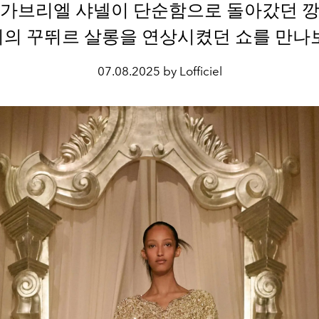
 가브리엘 샤넬이 단순함으로 돌아갔던 깡
의 꾸뛰르 살롱을 연상시켰던 쇼를 만나
07.08.2025 by Lofficiel