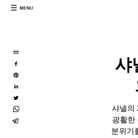
MENU
샤넬
샤넬의 
광활한 
분위기를