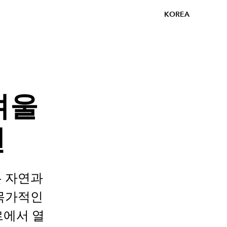
KOREA
-겨울
션
은 자연과
 목가적인
르에서 열