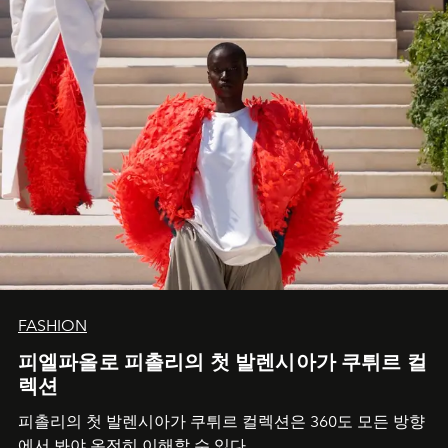
FASHION
피엘파올로 피촐리의 첫 발렌시아가 쿠튀르 컬
렉션
피촐리의 첫 발렌시아가 쿠튀르 컬렉션은 360도 모든 방향
에서 봐야 온전히 이해할 수 있다.