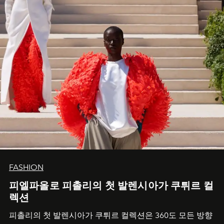
FASHION
피엘파올로 피촐리의 첫 발렌시아가 쿠튀르 컬
렉션
피촐리의 첫 발렌시아가 쿠튀르 컬렉션은 360도 모든 방향