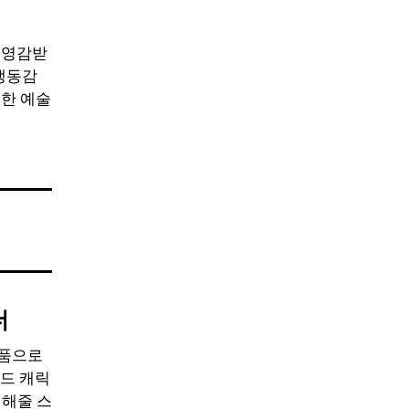
 영감받
 생동감
한 예술
더
작품으로
드 캐릭
 해줄 스