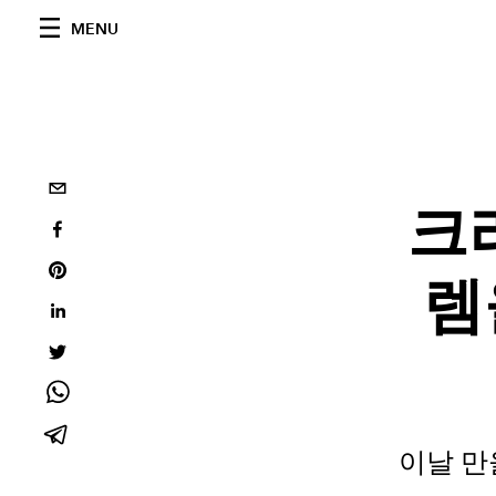
MENU
크
렘
이날 만