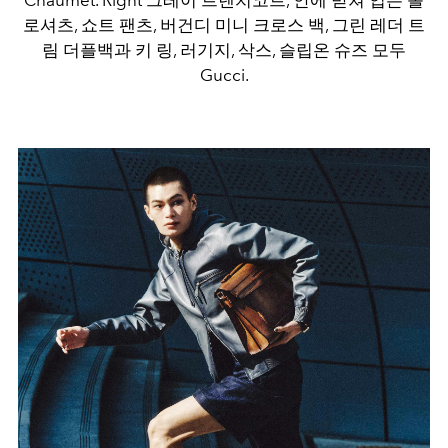
로셔츠, 쇼트 팬츠, 버건디 미니 크로스 백, 그린 레더 트
림 더플백과 키 링, 러기지, 삭스, 슬립온 슈즈 모두
Gucci.