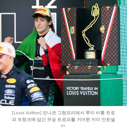
[Louis Vuitton] 모나코 그랑프리에서 루이 비통 트로
피 트렁크에 담긴 우승 트로피를 거머쥔 키미 안토넬
리.