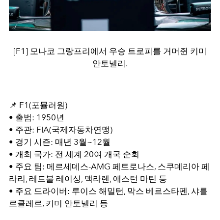
[F1] 모나코 그랑프리에서 우승 트로피를 거머쥔 키미
안토넬리.
📌 F1(포뮬러원)
• 출범: 1950년
• 주관: FIA(국제자동차연맹)
• 경기 시즌: 매년 3월~12월
• 개최 국가: 전 세계 20여 개국 순회
• 주요 팀: 메르세데스-AMG 페트로나스, 스쿠데리아 페
라리, 레드불 레이싱, 맥라렌, 애스턴 마틴 등
• 주요 드라이버: 루이스 해밀턴, 막스 베르스타펜, 샤를
르클레르, 키미 안토넬리 등