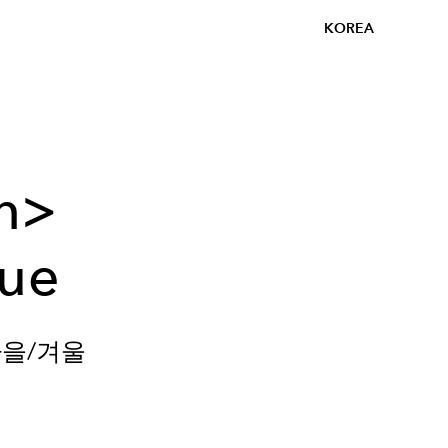
KOREA
on>
sue
가을/겨울