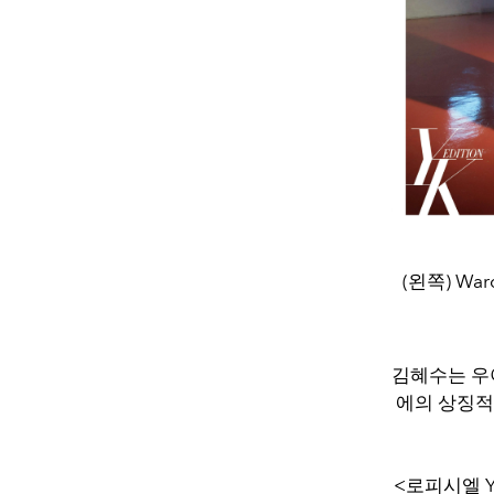
(왼쪽) Wardr
김혜수는 우
에의 상징적
<로피시엘 Y