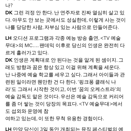
나?
DK
그런 걱정 안 한다. 난 연주자로 진짜 열심히 살고 있
다. 아무도 안 보는 곳에서도 성실한데, 이렇게 사는 것이
나를 당당한 사람, 자부심 있는 사람으로 만들어준다.
LH
오디션 프로그램과 각종 예능 방송 출연, <TV 예술
무대>의 MC…. 팬데믹 이후로 당신의 인생은 완전히 다
르게 흘러가고 있다.
DK
인생은 계획대로 안 된다는 것을 알게 된 셈이지. 그
래도 방향과 꿈은 항상 있고 이걸 위해 계획을 세운다.
난 나중에 예술 학교를 세우고 싶다. 그래서 아이들과 관
련된 일이라면 웬만한 건 다 한다. ‘핑크퐁 클래식 나
라’도 그래서 시작한 것이고, 이번 ‘꿈의 오케스트라’의
예술 감독도 맡은 것이다. 우선은 예술 감독으로 커리어
를 좀 더 쌓는 것이 당장의 목표다. <TV 예술무대>에서
도 섭외와 운영에 참
여하고 있는데, 이 또한 무척 유용한 경험이다.
LH
만약 당신이 3일 동안 개최되는 뮤직 페스티벌의 예