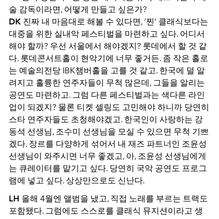
술 감독이라면, 어떻게 만들고 싶은가?
DK
진짜 내 마음대로 해볼 수 있다면, ‘찐’ 클래식보다는
대중을 위한 실내악 페스티벌을 마련하고 싶다. 어디서
해야 할까? 우선 서울에서 해야겠지? 롯데에서 할 것 같
다. 롯데콘서트홀이 현악기에 너무 좋거든. 좀 작은 홀로
는 예술의전당 IBK챔버홀을 고를 것 같고. 한국에 덜 알
려지고 훌륭한 연주자들이 무척 많은데, 그들을 알리는
공연도 마련하고. 그럼 다른 페스티벌과는 색다른 라인
업이 되겠지? 물론 티켓 셀링도 고민해야 하니까 당연히
스타 연주자들도 초청해야겠고. 한국인이 사랑하는 강
동석 선생님, 조수미 선생님을 모실 수 있으면 무척 기쁘
겠다. 장르를 다양하게 섞어서 내 재즈 파트너인 조윤성
선생님이 와주시면 너무 좋겠고, 아, 조윤성 선생님에게
는 큐레이터를 맡기고 싶다. 당연히 국악 공연도 프로그
램에 넣고 싶다. 상상만으로도 신난다.
LH
올해 4월엔 앨범을 냈고, 직접 노래를 부르는 트랙도
포함됐다. 그럼에도 스스로를 클래식 뮤지션이라고 생