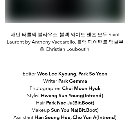
새틴 터틀넥 블라우스, 블랙 와이드 팬츠 모두 Saint
Laurent by Anthony Vaccarello, 블랙 페이턴트 앵클부
츠 Christian Louboutin.
Editor
Woo Lee Kyoung, Park So Yeon
Writer
Park Gemma
Photographer
Choi Moon Hyuk
Stylist
Hwang Sun Young(Intrend)
Hair
Park Nae Ju(Bit.Boot)
Makeup
Sun You Na(Bit.Boot)
Assistant
Han Seung Hee,
Cho Yun A(Intrend)