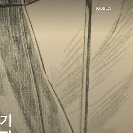
KOREA
 기