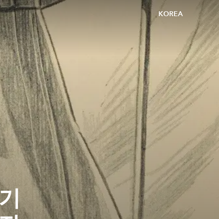
KOREA
 기