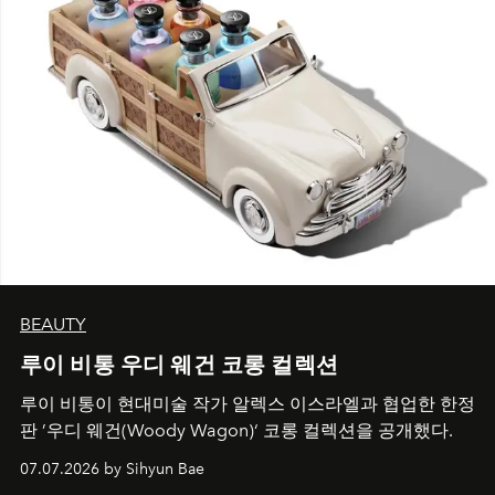
BEAUTY
루이 비통 우디 웨건 코롱 컬렉션
루이 비통이 현대미술 작가 알렉스 이스라엘과 협업한 한정
판 ’우디 웨건(Woody Wagon)‘ 코롱 컬렉션을 공개했다.
07.07.2026 by Sihyun Bae