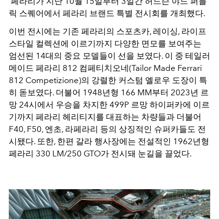
페라리가 지난
10
월 15일부터 3일간 허드슨 야드 퍼블
릭 스퀘어에서 페라리 브랜드 특별 전시회를 개최했다.
이번 전시에는 기존 페라리의 스포츠카, 레이싱, 라이프
스타일 컬렉션에 이르기까지 다양한 면모를 보여주는
엄선된
14
대의 중요 모델들이 선을 보였다. 이 중 테일러
메이드 페라리 812 컴페티치오네(Tailor Made Ferrari
812 Competizione)의 강렬한 커스텀 옐로우 도장이 특
히 돋보였다. 더불어
1948
년형 166 MM부터 2023년 르
망 24시에서 우승을 차지한 499P 르망 하이퍼카에 이르
기까지 페라리 헤리티지를 대표하는 차량들과 더불어
F40, F50,
엔초, 라페라리 등의 상징적인 슈퍼카들도 전
시됐다. 또한, 한편 갈라 행사장에는 전설적인 1962년형
페라리 330 LM/250 GTO가 전시돼 눈길을 끌었다.