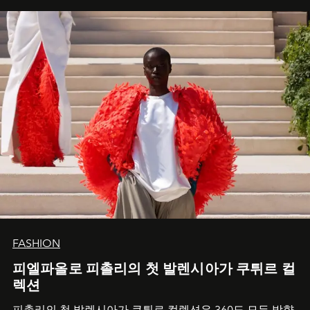
FASHION
피엘파올로 피촐리의 첫 발렌시아가 쿠튀르 컬
렉션
피촐리의 첫 발렌시아가 쿠튀르 컬렉션은 360도 모든 방향