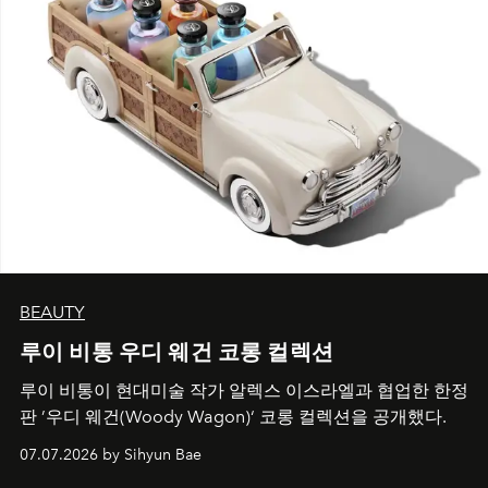
BEAUTY
루이 비통 우디 웨건 코롱 컬렉션
루이 비통이 현대미술 작가 알렉스 이스라엘과 협업한 한정
판 ’우디 웨건(Woody Wagon)‘ 코롱 컬렉션을 공개했다.
07.07.2026 by Sihyun Bae