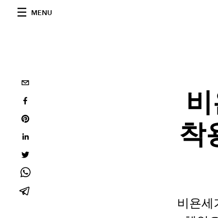
MENU
비
착
비욘세가