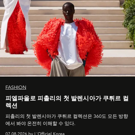
FASHION
피엘파올로 피촐리의 첫 발렌시아가 쿠튀르 컬
렉션
피촐리의 첫 발렌시아가 쿠튀르 컬렉션은 360도 모든 방향
에서 봐야 온전히 이해할 수 있다.
07.08.2026 by L'Officiel Korea