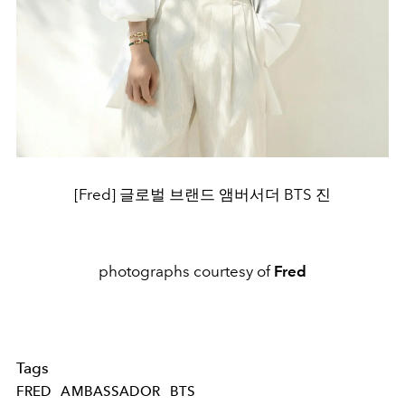
[Fred] 글로벌 브랜드 앰버서더 BTS 진
photographs courtesy of
Fred
Tags
FRED
AMBASSADOR
BTS