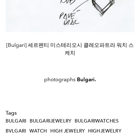
[Bulgari] 세르펜티 미스테리오시 클레오파트라 워치 스
케치
photographs
Bulgari.
Tags
BULGARI
BULGARIJEWELRY
BULGARIWATCHES
BVLGARI
WATCH
HIGH JEWELRY
HIGHJEWELRY