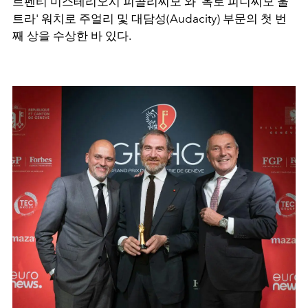
르펜티 미스테리오시 피콜리씨모'와 '옥토 피니씨모 울
트라' 워치로 주얼리 및 대담성(Audacity) 부문의 첫 번
째 상을 수상한 바 있다.