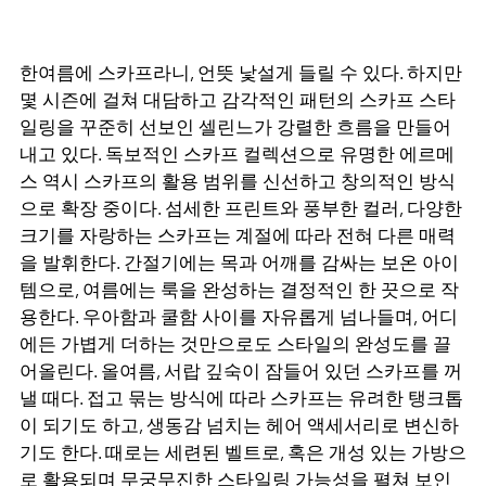
한여름에 스카프라니, 언뜻 낯설게 들릴 수 있다. 하지만
몇 시즌에 걸쳐 대담하고 감각적인 패턴의 스카프 스타
일링을 꾸준히 선보인 셀린느가 강렬한 흐름을 만들어
내고 있다. 독보적인 스카프 컬렉션으로 유명한 에르메
스 역시 스카프의 활용 범위를 신선하고 창의적인 방식
으로 확장 중이다. 섬세한 프린트와 풍부한 컬러, 다양한
크기를 자랑하는 스카프는 계절에 따라 전혀 다른 매력
을 발휘한다. 간절기에는 목과 어깨를 감싸는 보온 아이
템으로, 여름에는 룩을 완성하는 결정적인 한 끗으로 작
용한다. 우아함과 쿨함 사이를 자유롭게 넘나들며, 어디
에든 가볍게 더하는 것만으로도 스타일의 완성도를 끌
어올린다. 올여름, 서랍 깊숙이 잠들어 있던 스카프를 꺼
낼 때다. 접고 묶는 방식에 따라 스카프는 유려한 탱크톱
이 되기도 하고, 생동감 넘치는 헤어 액세서리로 변신하
기도 한다. 때로는 세련된 벨트로, 혹은 개성 있는 가방으
로 활용되며 무궁무진한 스타일링 가능성을 펼쳐 보인