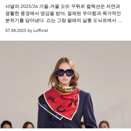
샤넬의 2025/26 가을-겨울 오뜨 꾸뛰르 컬렉션은 자연과
광활한 풍경에서 영감을 받아, 절제된 우아함과 목가적인
분위기를 담아냈다. 쇼는 그랑 팔레의 살롱 도뇌르에서 열
렸으며, 가브리엘 샤넬이 단순함으로 돌아갔던 깡봉가 31
07.08.2025 by Lofficiel
번지의 꾸뛰르 살롱을 연상시켰던 쇼를 만나보자.